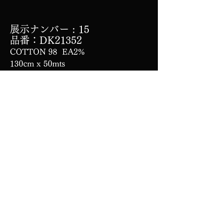
展示ナンバー
: 15
品番：DK21352
COTTON 98 EA2%
130cm x 50mts
ストレッチ2/2TWILLシャンブレー春
先の薄地のセットアップに最適！
用途：アウター・ジャケット・パンツ
CM80/2×CM80/2+CM80/2/PU40d