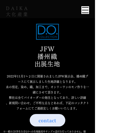
​DAIKA
大化産業
JFW
播州織
​出展生地
2022年11月1〜２日に開催されましたJFW展示会、播州織ブ
ースにて展示しました生地詳細となります。
糸の剪定、染め、織、加工まで、オンリーワンのモノ作りを一
緒にさせて頂きます。
弊社は全てバイオーダーの発注となっており
、詳しい詳細
​、新規問い合わせ、ご不明な点などあれば、下記のコンタクト
フォームにてご連絡宜しくお願いいたします。
contact
※一般の方(学生を含む)への生地販売やサンプル送付を行っておりません。個