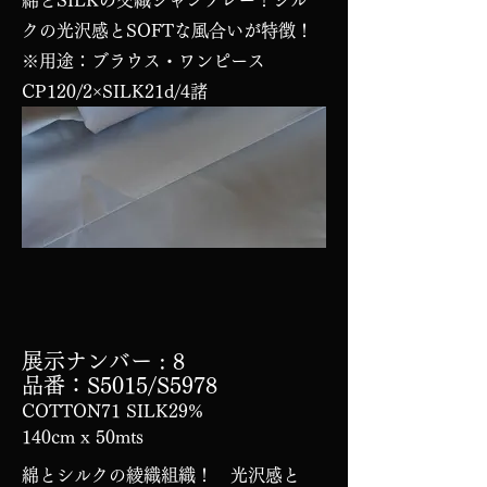
綿とSILKの交織シャンブレー！シル
クの光沢感とSOFTな風合いが特徴！
※用途：ブラウス・ワンピース
CP120/2×SILK21d/4諸
展示ナンバー
: 8
品番：S5015/S5978
COTTON71 SILK29%
140cm x 50mts
綿とシルクの綾織組織！ 光沢感と