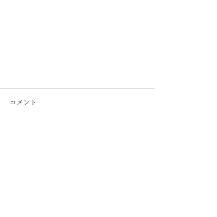
コメント
コメントを追加…
大化産業株式会社
〒677-0016​